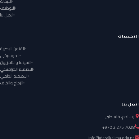
الأبحاث
التوظيف
اتصل بنا
التخصصات
الفنون البصرية
الموسيقى
السينما والتلفزيون
التصميم الجرافيكي
التصميم الداخلي
الزجاج والخزف
اتصل بنا
بيت لحم، فلسطين
+970 2 275 7028
info@daralkalima.edu.ps