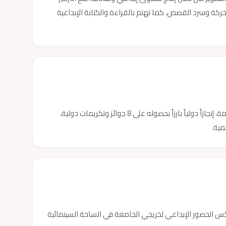
ركة وسرد القصص، كما تهتم بالقراءة والكتابة الإبداعية
حقق فيلم الخريج رامي رشماوي «لونا – كسر الصمت»، وهو عمل وثائقي ضمن رسالة ماجستير في برنامج الأفلام الوثائقية بجامعة دار الكلمة، إنجازاً دولياً بارزاً بحصوله على 8 جوائز وتكريمات دولية،
مية.
 في مدينة نيون الفرنسية، في مشاركة تعكس الحضور الإبداعي لخريجي الجامعة في الساحة السينمائية