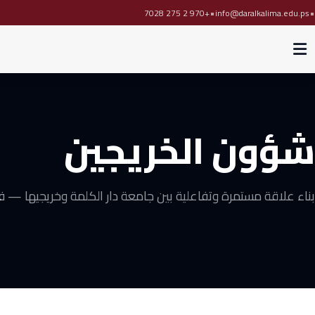
•
•
+970 2 275 7028
info@daralkalima.edu.ps
شؤون الخريجين
بناء علاقة مستمرة وتفاعلية بين جامعة دار الكلمة وخريجيها — ف