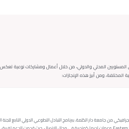
 على المستويين المحلي والدولي، من خلال أعمال ومشاركات نوعية تعك
 المختلفة، ومن أبرز هذه الإنجازات:
ومن خلال هذا البرنامج، تعرفت على بعثة Eastern Mennonite Missions، وعملت لديها كمتدربة في مجال ال