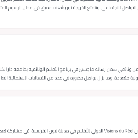
ئل التواصل الاجتماعي. وتتمتع الخريجة نور بشغف عميق في مجال الرسوم المتح
لية متعددة، وما يزال يواصل حضوره في عدد من الفعاليات السينمائية العال
تم عرض فيلم الخريجة فيروز حسن «الفراشة الجميلة» في مهرجان Visions du Réel الدولي للأفلام