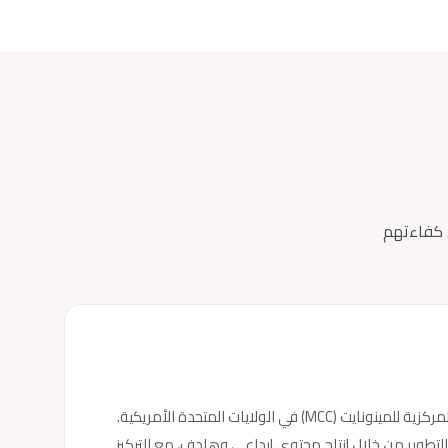
س كفاءتهم
التحقت نور أبو عمشة، خريجة برنامج البكالوريوس في التصميم الجرافيكي من جامعة دار الكلمة، ببرنامج التبادل التطوعي الدولي التابع للجنة المركزية للمينونايت (MCC) في الولايات المتحدة الأمريكية.
اتصال، حيث قدمت الدعم لفريق التطوير من خلال إنتاج محتوى إبداعي وهادف، مع التركيز