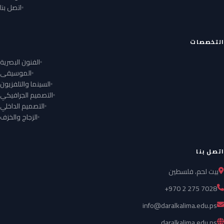
اتصل بنا
التخصصات
الفنون البصرية
الموسيقى
السينما والتلفزيون
التصميم الجرافيكي
التصميم الداخلي
الزجاج والخزف
اتصل بنا
بيت لحم، فلسطين
+970 2 275 7028
info@daralkalima.edu.ps
daralkalima.edu.ps