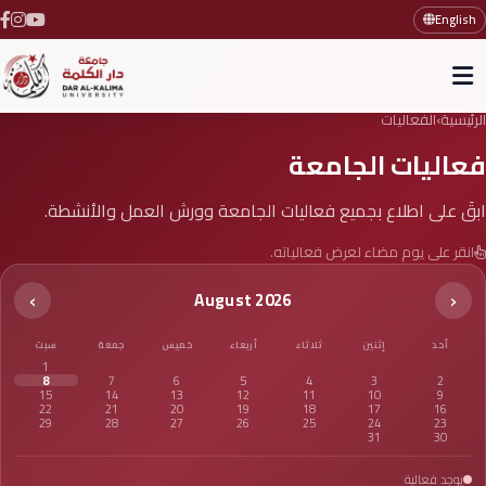
English
الرئيسية
›
الفعاليات
فعاليات الجامعة
ابقَ على اطلاع بجميع فعاليات الجامعة وورش العمل والأنشطة.
انقر على يوم مضاء لعرض فعالياته.
›
‹
August 2026
أحد
إثنين
ثلاثاء
أربعاء
خميس
جمعة
سبت
1
8
7
6
5
4
3
2
15
14
13
12
11
10
9
22
21
20
19
18
17
16
29
28
27
26
25
24
23
31
30
يوجد فعالية