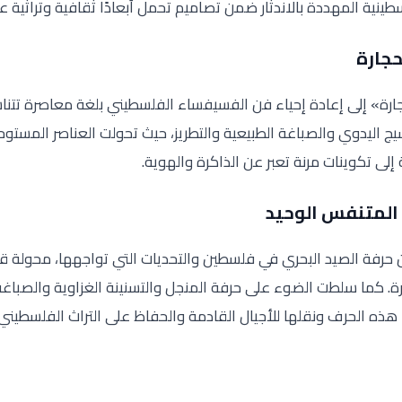
نية المهددة بالاندثار ضمن تصاميم تحمل أبعادًا ثقافية وتراثية ع
حجارة
ة» إلى إعادة إحياء فن الفسيفساء الفلسطيني بلغة معاصرة تتناسب
ج اليدوي والصباغة الطبيعية والتطريز، حيث تحولت العناصر المستو
إلى تكوينات مرنة تعبر عن الذاكرة والهوية.
 المتنفس الوحيد
رفة الصيد البحري في فلسطين والتحديات التي تواجهها، محولة 
 كما سلطت الضوء على حرفة المنجل والتسنينة الغزاوية والصباغة
ذه الحرف ونقلها للأجيال القادمة والحفاظ على التراث الفلسطيني.