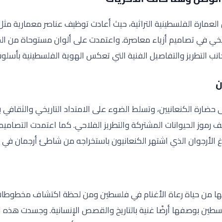
عمارة الفلسطينية التراثية، حيث أعادت توظيف عناصر معمارية مثل
تاريخي في تصاميم أزياء معاصرة. واعتمدت على ألوان مستوحاة من ال
جانب التطريز والتفاصيل الفنية التي تعكس الهوية الفلسطينية بأسلو
ن
ضارة الكنعانيين، وتسلط الضوء على الامتداد التاريخي والثقافي بي
 رموز الحيوانات المشتركة والتطريز الفلاحي. كما اعتمدت التصاميم
 الأرجوان الذي اشتهر الكنعانيون باستخراجه من شاطئ أرجمان في ع
ها من حياة رعاة الأغنام في فلسطين ومن لحظة اكتشاف مخطوطات ا
ين بوصفها أرضًا غنية بالتاريخ والقصص الإنسانية. وجسدت هذه ال