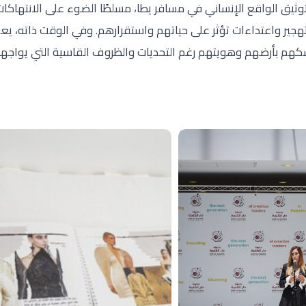
يق الواقع الإنساني في مسافر يطا، مسلطًا الضوء على الانتهاكات
جير واعتداءات تؤثر على حياتهم واستقرارهم. وفي الوقت ذاته، ي
م بأرضهم وهويتهم رغم التحديات والظروف القاسية التي يواجهونه