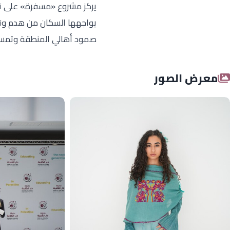
يركز مشروع «مسفرة» على توث
يواجهها السكان من هدم وته
صمود أهالي المنطقة وتمسكه
معرض الصور