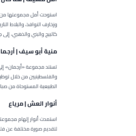
استوحت أمل مجموعتها من ال
وزخارف النوافذ، والبلاط ال
كالبيج والبني والذهبي، إلى 
منية أبو سيف | أرجما
تستند مجموعة «أرجمان» إلى ح
والفلسطينيين من خلال توظيف
الطبيعية المستوحاة من صباغ
أنوار العش | مرياع
استمدت أنوار إلهام مجموعت
لتقديم صورة مختلفة عن فلسط