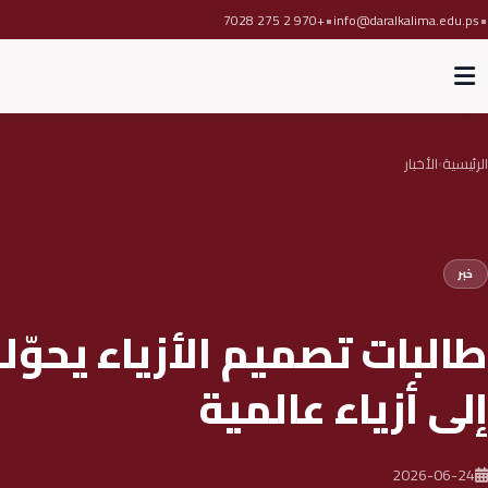
•
•
+970 2 275 7028
info@daralkalima.edu.ps
الرئيسية
الأخبار
›
خبر
طالبات تصميم الأزياء يحوّل
إلى أزياء عالمية
2026-06-24