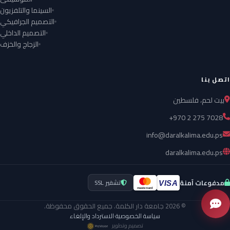
السينما والتلفزيون
التصميم الجرافيكي
التصميم الداخلي
الزجاج والخزف
اتصل بنا
بيت لحم، فلسطين
+970 2 275 7028
info@daralkalima.edu.ps
daralkalima.edu.ps
مدفوعات آمنة
تشفير SSL
VISA
mastercard
© 2026 جامعة دار الكلمة. جميع الحقوق محفوظة.
سياسة الخصوصية
·
الاسترداد والإلغاء
تصميم وتطوير