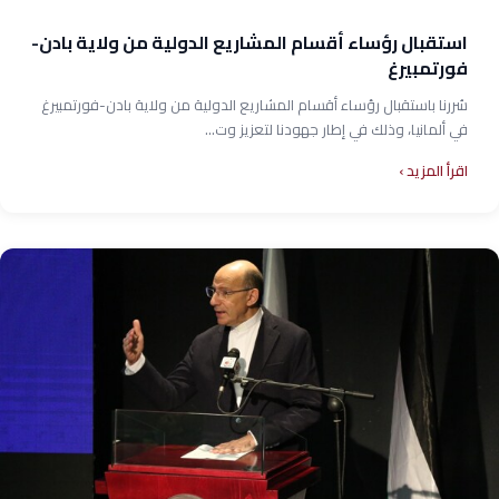
استقبال رؤساء أقسام المشاريع الدولية من ولاية بادن-
فورتمبيرغ
سُررنا باستقبال رؤساء أقسام المشاريع الدولية من ولاية بادن-فورتمبيرغ
في ألمانيا، وذلك في إطار جهودنا لتعزيز وت...
اقرأ المزيد