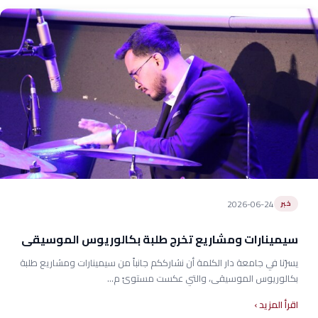
2026-06-24
خبر
سيمينارات ومشاريع تخرج طلبة بكالوريوس الموسيقى
يسرّنا في جامعة دار الكلمة أن نشارككم جانباً من سيمينارات ومشاريع طلبة
بكالوريوس الموسيقى، والتي عكست مستوىً م...
اقرأ المزيد