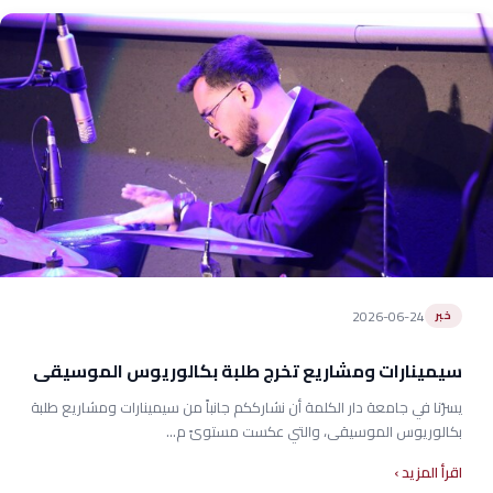
2026-06-24
خبر
سيمينارات ومشاريع تخرج طلبة بكالوريوس الموسيقى
يسرّنا في جامعة دار الكلمة أن نشارككم جانباً من سيمينارات ومشاريع طلبة
بكالوريوس الموسيقى، والتي عكست مستوىً م...
اقرأ المزيد