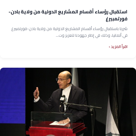
استقبال رؤساء أقسام المشاريع الدولية من ولاية بادن-
فورتمبيرغ
سُررنا باستقبال رؤساء أقسام المشاريع الدولية من ولاية بادن-فورتمبيرغ
في ألمانيا، وذلك في إطار جهودنا لتعزيز وت...
اقرأ المزيد