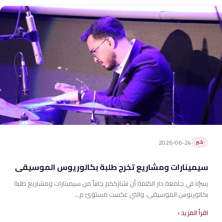
2026-06-24
خبر
سيمينارات ومشاريع تخرج طلبة بكالوريوس الموسيقى
يسرّنا في جامعة دار الكلمة أن نشارككم جانباً من سيمينارات ومشاريع طلبة
بكالوريوس الموسيقى، والتي عكست مستوىً م...
اقرأ المزيد