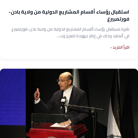
استقبال رؤساء أقسام المشاريع الدولية من ولاية بادن-
فورتمبيرغ
سُررنا باستقبال رؤساء أقسام المشاريع الدولية من ولاية بادن-فورتمبيرغ
في ألمانيا، وذلك في إطار جهودنا لتعزيز وت...
اقرأ المزيد