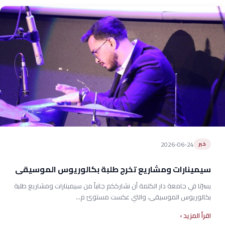
2026-06-24
خبر
سيمينارات ومشاريع تخرج طلبة بكالوريوس الموسيقى
يسرّنا في جامعة دار الكلمة أن نشارككم جانباً من سيمينارات ومشاريع طلبة
بكالوريوس الموسيقى، والتي عكست مستوىً م...
اقرأ المزيد