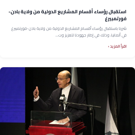
استقبال رؤساء أقسام المشاريع الدولية من ولاية بادن-
فورتمبيرغ
سُررنا باستقبال رؤساء أقسام المشاريع الدولية من ولاية بادن-فورتمبيرغ
في ألمانيا، وذلك في إطار جهودنا لتعزيز وت...
اقرأ المزيد